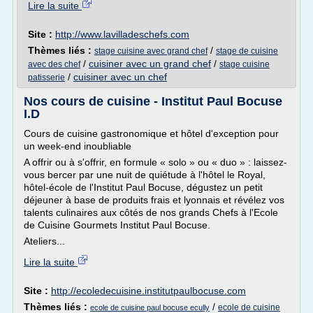
Lire la suite
Site :
http://www.lavilladeschefs.com
Thèmes liés :
/
stage cuisine avec grand chef
stage de cuisine
/
cuisiner avec un grand chef
/
avec des chef
stage cuisine
/
cuisiner avec un chef
patisserie
Nos cours de cuisine - Institut Paul Bocuse
I.D
Cours de cuisine gastronomique et hôtel d'exception pour
un week-end inoubliable
A offrir ou à s'offrir, en formule « solo » ou « duo » : laissez-
vous bercer par une nuit de quiétude à l'hôtel le Royal,
hôtel-école de l'Institut Paul Bocuse, dégustez un petit
déjeuner à base de produits frais et lyonnais et révélez vos
talents culinaires aux côtés de nos grands Chefs à l'Ecole
de Cuisine Gourmets Institut Paul Bocuse.
Ateliers...
Lire la suite
Site :
http://ecoledecuisine.institutpaulbocuse.com
Thèmes liés :
/
ecole de cuisine
ecole de cuisine paul bocuse ecully