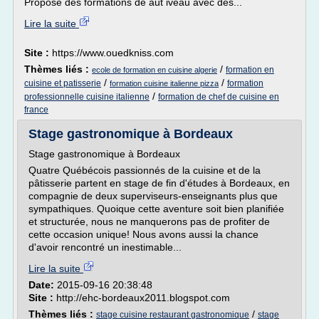
Propose des formations de aut iveau avec des...
Lire la suite
Site :
https://www.ouedkniss.com
Thèmes liés :
/
formation en
ecole de formation en cuisine algerie
/
/
cuisine et patisserie
formation
formation cuisine italienne pizza
/
professionnelle cuisine italienne
formation de chef de cuisine en
france
Stage gastronomique à Bordeaux
Stage gastronomique à Bordeaux
Quatre Québécois passionnés de la cuisine et de la
pâtisserie partent en stage de fin d'études à Bordeaux, en
compagnie de deux superviseurs-enseignants plus que
sympathiques. Quoique cette aventure soit bien planifiée
et structurée, nous ne manquerons pas de profiter de
cette occasion unique! Nous avons aussi la chance
d'avoir rencontré un inestimable...
Lire la suite
Date:
2015-09-16 20:38:48
Site :
http://ehc-bordeaux2011.blogspot.com
Thèmes liés :
/
stage cuisine restaurant gastronomique
stage