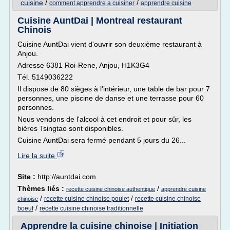
cuisine
/
/
comment apprendre a cuisiner
apprendre cuisine
Cuisine AuntDai | Montreal restaurant
Chinois
Cuisine AuntDai vient d'ouvrir son deuxième restaurant à
Anjou.
Adresse 6381 Roi-Rene, Anjou, H1K3G4
Tél. 5149036222
Il dispose de 80 sièges à l'intérieur, une table de bar pour 7
personnes, une piscine de danse et une terrasse pour 60
personnes.
Nous vendons de l'alcool à cet endroit et pour sûr, les
bières Tsingtao sont disponibles.
Cuisine AuntDai sera fermé pendant 5 jours du 26...
Lire la suite
Site :
http://auntdai.com
Thèmes liés :
/
recette cuisine chinoise authentique
apprendre cuisine
/
/
recette cuisine chinoise poulet
recette cuisine chinoise
chinoise
/
boeuf
recette cuisine chinoise traditionnelle
Apprendre la cuisine chinoise | Initiation