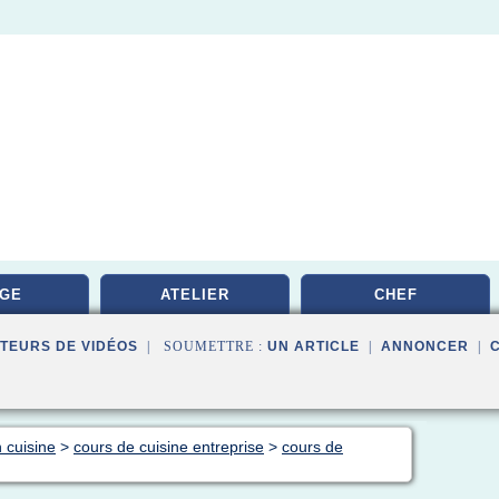
GE
ATELIER
CHEF
TEURS DE VIDÉOS
| SOUMETTRE :
UN ARTICLE
|
ANNONCER
|
 cuisine
>
cours de cuisine entreprise
>
cours de