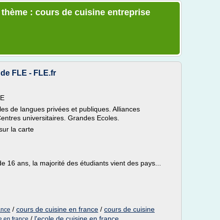
 thème : cours de cuisine entreprise
de FLE - FLE.fr
LE
es de langues privées et publiques. Alliances
entres universitaires. Grandes Ecoles.
sur la carte
e 16 ans, la majorité des étudiants vient des pays...
/
cours de cuisine en france
/
cours de cuisine
ance
/
l'ecole de cuisine en france
e en france