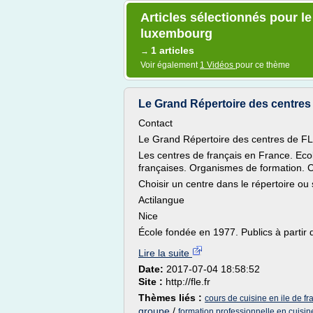
Articles sélectionnés pour le
luxembourg
1 articles
→
Voir également
1 Vidéos
pour ce thème
Le Grand Répertoire des centres 
Contact
Le Grand Répertoire des centres de F
Les centres de français en France. Ecol
françaises. Organismes de formation. C
Choisir un centre dans le répertoire ou 
Actilangue
Nice
École fondée en 1977. Publics à partir d
Lire la suite
Date:
2017-07-04 18:58:52
Site :
http://fle.fr
Thèmes liés :
cours de cuisine en ile de fr
groupe
/
formation professionnelle en cuisin