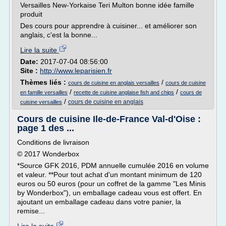
Versailles New-Yorkaise Teri Multon bonne idée famille
produit
Des cours pour apprendre à cuisiner... et améliorer son
anglais, c'est la bonne...
Lire la suite
Date:
2017-07-04 08:56:00
Site :
http://www.leparisien.fr
Thèmes liés :
/
cours de cuisine en anglais versailles
cours de cuisine
/
/
en famille versailles
recette de cuisine anglaise fish and chips
cours de
/
cours de cuisine en anglais
cuisine versailles
Cours de cuisine Ile-de-France Val-d'Oise :
page 1 des ...
Conditions de livraison
© 2017 Wonderbox
*Source GFK 2016, PDM annuelle cumulée 2016 en volume
et valeur. **Pour tout achat d'un montant minimum de 120
euros ou 50 euros (pour un coffret de la gamme "Les Minis
by Wonderbox"), un emballage cadeau vous est offert. En
ajoutant un emballage cadeau dans votre panier, la
remise...