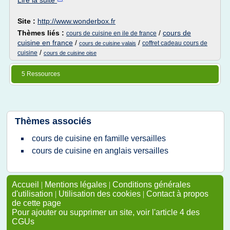
Lire la suite
Site :
http://www.wonderbox.fr
Thèmes liés :
/
cours de
cours de cuisine en ile de france
cuisine en france
/
/
coffret cadeau cours de
cours de cuisine valais
/
cuisine
cours de cuisine oise
5 Ressources
Thèmes associés
cours de cuisine en famille versailles
cours de cuisine en anglais versailles
Accueil
|
Mentions légales
|
Conditions générales
d'utilisation
|
Utilisation des cookies
|
Contact à propos
de cette page
Pour ajouter ou supprimer un site, voir l'article 4 des
CGUs