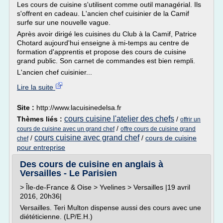
Les cours de cuisine s'utilisent comme outil managérial. Ils
s'offrent en cadeau. L'ancien chef cuisinier de la Camif
surfe sur une nouvelle vague.
Après avoir dirigé les cuisines du Club à la Camif, Patrice
Chotard aujourd'hui enseigne à mi-temps au centre de
formation d'apprentis et propose des cours de cuisine
grand public. Son carnet de commandes est bien rempli.
L'ancien chef cuisinier...
Lire la suite
Site :
http://www.lacuisinedelsa.fr
cours cuisine l'atelier des chefs
Thèmes liés :
/
offrir un
/
cours de cuisine avec un grand chef
offre cours de cuisine grand
cours cuisine avec grand chef
/
/
cours de cuisine
chef
pour entreprise
Des cours de cuisine en anglais à
Versailles - Le Parisien
> Île-de-France & Oise > Yvelines > Versailles |19 avril
2016, 20h36|
Versailles. Teri Multon dispense aussi des cours avec une
diététicienne. (LP/E.H.)