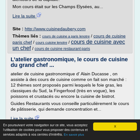
Mon cours était sur les Champs Elysées, au...
Lire la suite
Site :
http://www.cuisinedaubery.com
Thèmes liés :
/
cours de cuisine
cours de cuisine a paris lenotre
cours de cuisine avec
paris chef
/
/
cours cuisine lenotre
un chef
/
cours de cuisine restaurant paris
L’atelier gastronomique, le cours de cuisine
du grand chef ...
atelier de cuisine gastronomique d' Alain Ducasse , on
assiste à des cours de cuisine comme on fait son marché :
12 thèmes sont proposés parmi lesquels le foie gras, les
classiques du Sud, la Fingerfood (très en vogue), les
poissons et crustacés ou encore la cuisine de bistrot.
Guides Restaurants vous conseille particulièrement le cours
de pâtisserie, qui demande concentration et...
Lire la suite
En poursuivant votre navigation sur ce site, vous acceptez
X
l'utilisation de cookies pour vous proposer des contenus et
Site :
http://www.guides-restaurants.fr
services adaptés à vos centres d'intérêts.
En savoir plus
Thèmes liés :
cours de cuisine l'atelier des chefs paris
/