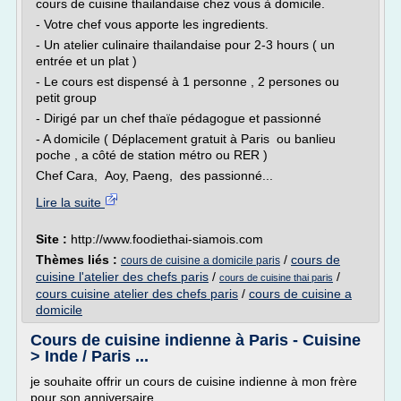
cours de cuisine thailandaise chez vous à domicile.
- Votre chef vous apporte les ingredients.
- Un atelier culinaire thailandaise pour 2-3 hours ( un
entrée et un plat )
- Le cours est dispensé à 1 personne , 2 persones ou
petit group
- Dirigé par un chef thaïe pédagogue et passionné
- A domicile ( Déplacement gratuit à Paris ou banlieu
poche , a côté de station métro ou RER )
Chef Cara, Aoy, Paeng, des passionné...
Lire la suite
Site :
http://www.foodiethai-siamois.com
Thèmes liés :
/
cours de
cours de cuisine a domicile paris
cuisine l'atelier des chefs paris
/
/
cours de cuisine thai paris
cours cuisine atelier des chefs paris
/
cours de cuisine a
domicile
Cours de cuisine indienne à Paris - Cuisine
> Inde / Paris ...
je souhaite offrir un cours de cuisine indienne à mon frère
pour son anniversaire.