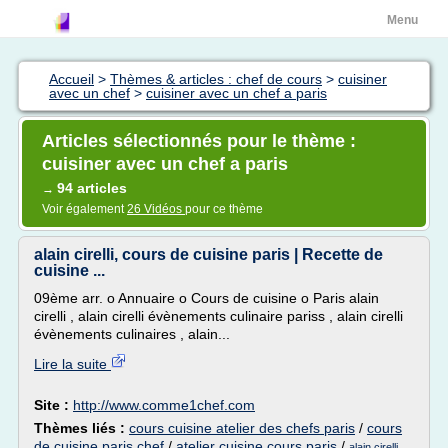
Menu
Accueil
>
Thèmes & articles : chef de cours
>
cuisiner
avec un chef
>
cuisiner avec un chef a paris
Articles sélectionnés pour le thème :
cuisiner avec un chef a paris
94 articles
→
Voir également
26 Vidéos
pour ce thème
alain cirelli, cours de cuisine paris | Recette de
cuisine ...
09ème arr. o Annuaire o Cours de cuisine o Paris alain
cirelli , alain cirelli évènements culinaire pariss , alain cirelli
évènements culinaires , alain...
Lire la suite
Site :
http://www.comme1chef.com
Thèmes liés :
cours cuisine atelier des chefs paris
/
cours
de cuisine paris chef
/
atelier cuisine cours paris
/
alain cirelli