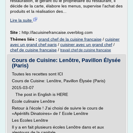
restauration, le gérant ou le propriétaire du restaurant, il
décide de la carte, élabore les menus, supervise l'achat des
produits et la réalisation des...
Lire la suite
Site :
http://lacuisinefrancaise.overblog.com
Thèmes liés :
grand chef de la cuisine francaise
/
cuisiner
avec un grand chef paris
/
cuisiner avec un grand chef
/
chef de cuisine francaise
/
travail chef de cuisine francaise
Cours de Cuisine: Lenôtre, Pavillon Élysée
(Paris)
Toutes les recettes sont ICI
Cours de Cuisine: Lenôtre, Pavillon Élysée (Paris)
2015-03-07
The post in English is HERE
Ecole culinaire Lenôtre
Retour à l'école ! J'ai choisi de suivre le cours de
«Apéritifs Dinatoires» de l' Ecole Lenôtre
Les Ecoles Lenôtre
Il y a en fait plusieurs écoles Lenôtre dans et aux
alentours de la capitale.