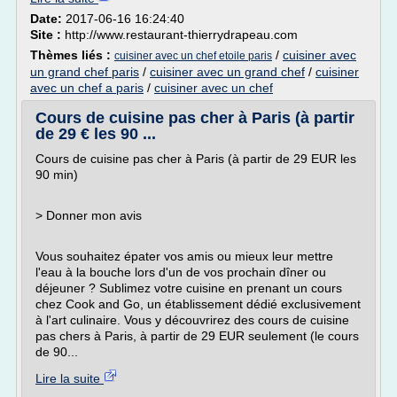
Date:
2017-06-16 16:24:40
Site :
http://www.restaurant-thierrydrapeau.com
Thèmes liés :
/
cuisiner avec
cuisiner avec un chef etoile paris
un grand chef paris
/
cuisiner avec un grand chef
/
cuisiner
avec un chef a paris
/
cuisiner avec un chef
Cours de cuisine pas cher à Paris (à partir
de 29 € les 90 ...
Cours de cuisine pas cher à Paris (à partir de 29 EUR les
90 min)
> Donner mon avis
Vous souhaitez épater vos amis ou mieux leur mettre
l'eau à la bouche lors d'un de vos prochain dîner ou
déjeuner ? Sublimez votre cuisine en prenant un cours
chez Cook and Go, un établissement dédié exclusivement
à l'art culinaire. Vous y découvrirez des cours de cuisine
pas chers à Paris, à partir de 29 EUR seulement (le cours
de 90...
Lire la suite