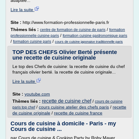
adaptée...
Lire la suite
Site :
http://www.formation-professionnelle-paris.fr
Thèmes liés :
/
centre de formation de cuisine de paris
formation
/
professionnelle cuisine paris
formation cuisine gastronomique paris
/
/
formation cuisine paris
cours de cuisine japonaise traditionnelle paris
TOP DES CHEFS Olivier Berté présente
une recette de cuisine originale
Le top des Chefs de cuisine: la recette de cuisine du chef
français olivier berté. la recette de cuisine originale...
Lire la suite
Site :
youtube.com
recette de cuisine chef
Thèmes liés :
/
cours de cuisine
/
cours cuisine atelier des chefs paris
/
recette
paris top chef
de cuisine originale
/
recette de cuisine france
Cours de cuisine à domicile - Paris - my
Cours de cuisine ...
par Cours de cuisine & Cooking Party by Roby Mayer