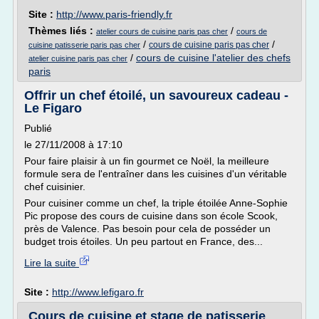
Site :
http://www.paris-friendly.fr
Thèmes liés :
/
atelier cours de cuisine paris pas cher
cours de
/
/
cours de cuisine paris pas cher
cuisine patisserie paris pas cher
/
cours de cuisine l'atelier des chefs
atelier cuisine paris pas cher
paris
Offrir un chef étoilé, un savoureux cadeau -
Le Figaro
Publié
le 27/11/2008 à 17:10
Pour faire plaisir à un fin gourmet ce Noël, la meilleure
formule sera de l'entraîner dans les cuisines d'un véritable
chef cuisinier.
Pour cuisiner comme un chef, la triple étoilée Anne-Sophie
Pic propose des cours de cuisine dans son école Scook,
près de Valence. Pas besoin pour cela de posséder un
budget trois étoiles. Un peu partout en France, des...
Lire la suite
Site :
http://www.lefigaro.fr
Cours de cuisine et stage de patisserie