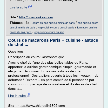
annuels (comme celui du CAP de cuisine). Il...
Lire la suite
Site :
http://overcookee.com
Thèmes liés :
/
cours du soir cuisine mairie de paris
cap cuisine cours
/
/
du soir mairie de paris
cap cuisine cours du soir paris
formation cuisine
/
cours du soir paris
cap cuisine cours du soir
Cours de macarons Paris + cuisine - astuce
de chef ...
Questions
Description du cours Gastronomique
Avec le chef de l'une des plus belles tables de Paris,
apprenez la cuisine gastronomique simple, gourmande et
élégante. Découvrez toutes ses astuces de chef
professionnel ! Des ateliers ouverts à tous les niveaux -- du
débutant à l'expert -- en petit comité de 6 personnes par
cours pour un partage de savoir-faire et d'astuces de chef
dans la...
Lire la suite
Site :
https://www.thiercelin1809.com