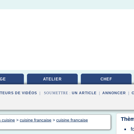
GE
ATELIER
CHEF
TEURS DE VIDÉOS
| SOUMETTRE :
UN ARTICLE
|
ANNONCER
|
Thèm
 cuisine
>
cuisine francaise
>
cuisine francaise
f