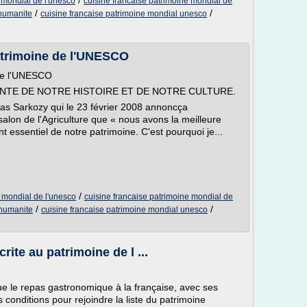
/
 mondial de l'unesco
cuisine francaise patrimoine mondial de
/
/
'humanite
cuisine francaise patrimoine mondial unesco
atrimoine de l'UNESCO
 de l'UNESCO
NTE DE NOTRE HISTOIRE ET DE NOTRE CULTURE.
las Sarkozy qui le 23 février 2008 annoncça
salon de l'Agriculture que « nous avons la meilleure
essentiel de notre patrimoine. C'est pourquoi je...
/
e mondial de l'unesco
cuisine francaise patrimoine mondial de
/
/
'humanite
cuisine francaise patrimoine mondial unesco
ite au patrimoine de l ...
e le repas gastronomique à la française, avec ses
es conditions pour rejoindre la liste du patrimoine