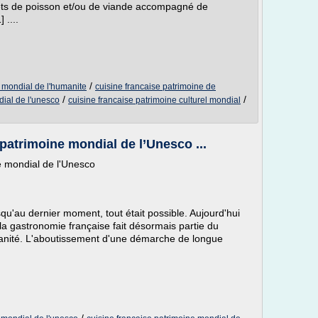
 mets de poisson et/ou de viande accompagné de
 ....
/
e mondial de l'humanite
cuisine francaise patrimoine de
/
/
dial de l'unesco
cuisine francaise patrimoine culturel mondial
patrimoine mondial de l’Unesco ...
e mondial de l'Unesco
squ'au dernier moment, tout était possible. Aujourd'hui
 la gastronomie française fait désormais partie du
manité. L'aboutissement d'une démarche de longue