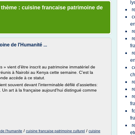
ly
e thème : cuisine francaise patrimoine de
r
c
en
r
r
ine de l'Humanité ...
fr
r
en
» vient d'être inscrit au patrimoine immatériel de
c
réunis à Nairobi au Kenya cette semaine. C'est la
ch
onde accède à ce statut.
r
ent souvent devant l'interminable défilé d'assiettes:
r
... Un art à la française aujourd'hui distingué comme
r
fr
f
fr
r
/
/
 de l'humanite
cuisine francaise patrimoine culturel
cuisine
et