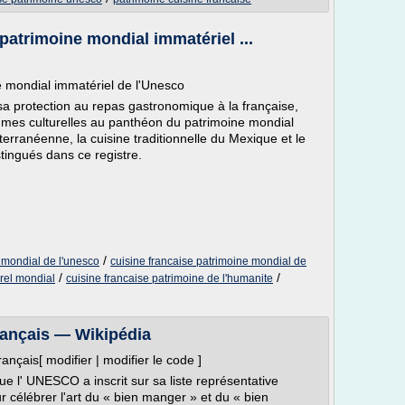
patrimoine mondial immatériel ...
e mondial immatériel de l'Unesco
a protection au repas gastronomique à la française,
tumes culturelles au panthéon du patrimoine mondial
terranéenne, la cuisine traditionnelle du Mexique et le
tingués dans ce registre.
/
 mondial de l'unesco
cuisine francaise patrimoine mondial de
/
/
urel mondial
cuisine francaise patrimoine de l'humanite
ançais — Wikipédia
nçais[ modifier | modifier le code ]
e l' UNESCO a inscrit sur sa liste représentative
 célébrer l'art du « bien manger » et du « bien