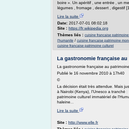
boire ». Un apéritif , une entrée , un
légumes , fromage , dessert , digestif [1]
Lire la suite
Date:
2017-07-01 08:02:18
Site :
https://fr.wikipedia.org
Thèmes liés :
cuisine francaise patrimoin
/
l'humanite
cuisine francaise patrimoine mon
cuisine francaise patrimoine culturel
La gastronomie française au 
La gastronomie française au patrimoin
Publié le 16 novembre 2010 à 17h40
©
La décision était très attendue. Mais ju
à Nairobi (Kenya), l'Unesco a tranché :
patrimoine culturel immatériel de l'Hu
haleine...
Lire la suite
Site :
http://www.elle.fr