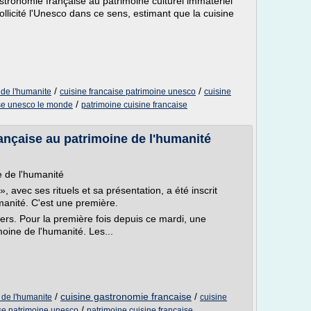
astronomie française au patrimoine culturel immatériel
ollicité l'Unesco dans ce sens, estimant que la cuisine
/
/
 de l'humanite
cuisine francaise patrimoine unesco
cuisine
/
ise unesco le monde
patrimoine cuisine francaise
ançaise au patrimoine de l'humanité
e de l'humanité
avec ses rituels et sa présentation, a été inscrit
manité. C'est une première.
ers. Pour la première fois depuis ce mardi, une
oine de l'humanité. Les...
/
cuisine gastronomie francaise
/
 de l'humanite
cuisine
/
ise patrimoine unesco
patrimoine cuisine francaise