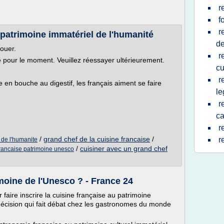
r
f
r
patrimoine immatériel de l'humanité
de
louer.
r
le pour le moment. Veuillez réessayer ultérieurement.
cu
r
bouche au digestif, les français aiment se faire
le
r
ca
r
/
grand chef de la cuisine francaise
/
r
 de l'humanite
/
cuisiner avec un grand chef
francaise patrimoine unesco
moine de l'Unesco ? - France 24
 faire inscrire la cuisine française au patrimoine
 décision qui fait débat chez les gastronomes du monde