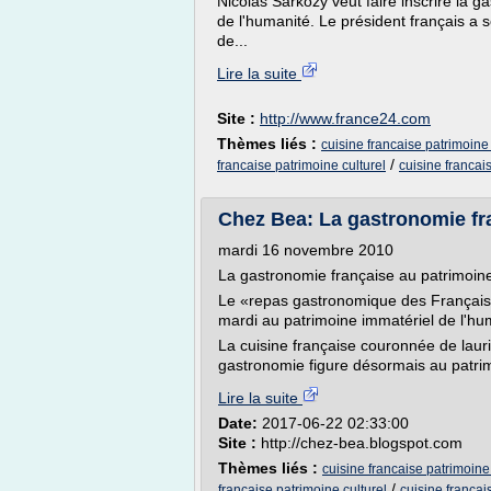
Nicolas Sarkozy veut faire inscrire la g
de l'humanité. Le président français a s
de...
Lire la suite
Site :
http://www.france24.com
Thèmes liés :
cuisine francaise patrimoine
/
francaise patrimoine culturel
cuisine franca
Chez Bea: La gastronomie fr
mardi 16 novembre 2010
La gastronomie française au patrimoin
Le «repas gastronomique des Français», 
mardi au patrimoine immatériel de l'hu
La cuisine française couronnée de lauri
gastronomie figure désormais au patrim
Lire la suite
Date:
2017-06-22 02:33:00
Site :
http://chez-bea.blogspot.com
Thèmes liés :
cuisine francaise patrimoine
/
francaise patrimoine culturel
cuisine franca