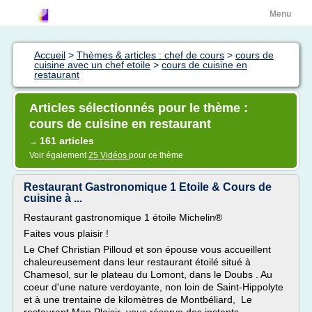
Menu
Accueil
>
Thèmes & articles : chef de cours
>
cours de
cuisine avec un chef etoile
>
cours de cuisine en
restaurant
Articles sélectionnés pour le thème :
cours de cuisine en restaurant
161 articles
→
Voir également
25 Vidéos
pour ce thème
Restaurant Gastronomique 1 Etoile & Cours de
cuisine à ...
Restaurant gastronomique 1 étoile Michelin®
Faites vous plaisir !
Le Chef Christian Pilloud et son épouse vous accueillent
chaleureusement dans leur restaurant étoilé situé à
Chamesol, sur le plateau du Lomont, dans le Doubs . Au
coeur d'une nature verdoyante, non loin de Saint-Hippolyte
et à une trentaine de kilomètres de Montbéliard, Le