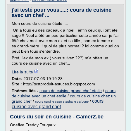
moleculaire
cours de cuisine vendee
j'ai testé pour vous.....: cours de cuisine
avec un chef ...
Mon cours de cuisine étoilé ....
On a tous eu des cadeaux à noël , enfin ceux qui ont été
sage !! Noel a été un peu particulier cette année car je l'ai
fêté chez moi avec mon ex et sa fille , son ex femme et
sa grand-mère !! quoi de plus normal ? lol comme quoi on
peut bien tous s'entendre.
Bref, l'ex de mon ex ( vous suivez ???) m'a offert un
cours de cuisine avec un chef...
Lire la suite
Date:
2017-07-03 19:19:28
Site :
http://testproduit-astuces.blogspot.com
Thèmes liés :
cours de cuisine grand chef etoile
/
cours
de cuisine avec un chef etoile
/
cours de cuisine chez un
cours
grand chef
/
/
cours cuisine caen stephane carbone
cuisine avec grand chef
Cours du soir en cuisine - GamerZ.be
Onefive Freddy Tougaux