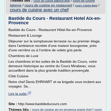
Thèmes liés :
/
cours de cuisine
cours de cuisine italienne liege
/
cours de cuisine en restaurant
/
/
italienne
cours cuisine liege
cours de cuisine avec un chef
Bastide du Cours - Restaurant Hotel Aix-en-
Provence
Bastide du Cours - Restaurant Hôtel Aix-en-Provence
Restaurant & Lounge
Déjeuner sur la somptueuse terrasse ou au premier étage,
dans l'ambiance recréée d'une maison bourgeoise, près
d'une verrière ou à l'ombre de volets gris perle.
Chambres de Luxe
Les chambres et les suites de la Bastide du Cours, votre
demeure historique au centre du Cours Mirabeau, vous
accueillent dans la plus grande tradition provençale.
Côté Cuisine
Notre chef Denis EHRHART et sa brigade vous incitent aux
voyages. Sa...
Lire la suite
Site :
http://www.bastideducours.com
Thèmes liés :
/
cours de cuisine aix en provence grand chef
cours