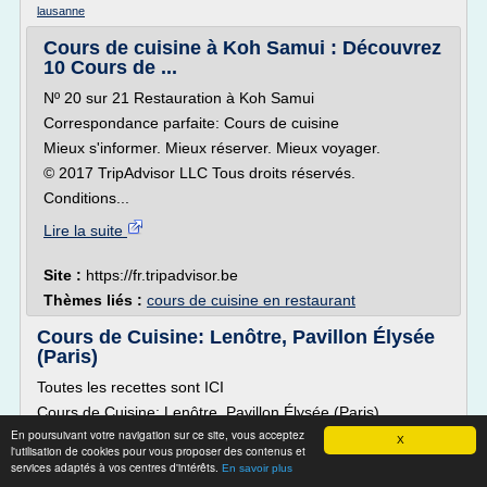
lausanne
Cours de cuisine à Koh Samui : Découvrez
10 Cours de ...
Nº 20 sur 21 Restauration à Koh Samui
Correspondance parfaite: Cours de cuisine
Mieux s'informer. Mieux réserver. Mieux voyager.
© 2017 TripAdvisor LLC Tous droits réservés.
Conditions...
Lire la suite
Site :
https://fr.tripadvisor.be
Thèmes liés :
cours de cuisine en restaurant
Cours de Cuisine: Lenôtre, Pavillon Élysée
(Paris)
Toutes les recettes sont ICI
Cours de Cuisine: Lenôtre, Pavillon Élysée (Paris)
En poursuivant votre navigation sur ce site, vous acceptez
2015-03-07
X
l'utilisation de cookies pour vous proposer des contenus et
The post in English is HERE
services adaptés à vos centres d'intérêts.
En savoir plus