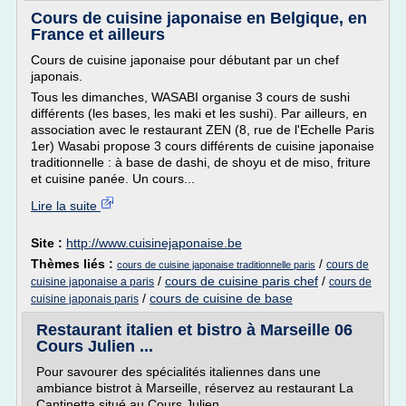
Cours de cuisine japonaise en Belgique, en
France et ailleurs
Cours de cuisine japonaise pour débutant par un chef
japonais.
Tous les dimanches, WASABI organise 3 cours de sushi
différents (les bases, les maki et les sushi). Par ailleurs, en
association avec le restaurant ZEN (8, rue de l'Echelle Paris
1er) Wasabi propose 3 cours différents de cuisine japonaise
traditionnelle : à base de dashi, de shoyu et de miso, friture
et cuisine panée. Un cours...
Lire la suite
Site :
http://www.cuisinejaponaise.be
Thèmes liés :
/
cours de
cours de cuisine japonaise traditionnelle paris
/
cours de cuisine paris chef
/
cuisine japonaise a paris
cours de
/
cours de cuisine de base
cuisine japonais paris
Restaurant italien et bistro à Marseille 06
Cours Julien ...
Pour savourer des spécialités italiennes dans une
ambiance bistrot à Marseille, réservez au restaurant La
Cantinetta situé au Cours Julien.