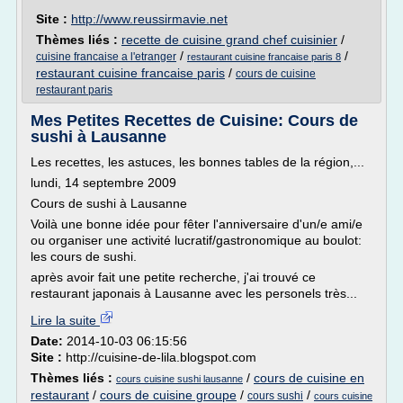
Site :
http://www.reussirmavie.net
Thèmes liés :
recette de cuisine grand chef cuisinier
/
/
/
cuisine francaise a l'etranger
restaurant cuisine francaise paris 8
restaurant cuisine francaise paris
/
cours de cuisine
restaurant paris
Mes Petites Recettes de Cuisine: Cours de
sushi à Lausanne
Les recettes, les astuces, les bonnes tables de la région,...
lundi, 14 septembre 2009
Cours de sushi à Lausanne
Voilà une bonne idée pour fêter l'anniversaire d'un/e ami/e
ou organiser une activité lucratif/gastronomique au boulot:
les cours de sushi.
après avoir fait une petite recherche, j'ai trouvé ce
restaurant japonais à Lausanne avec les personels très...
Lire la suite
Date:
2014-10-03 06:15:56
Site :
http://cuisine-de-lila.blogspot.com
Thèmes liés :
/
cours de cuisine en
cours cuisine sushi lausanne
restaurant
/
cours de cuisine groupe
/
/
cours sushi
cours cuisine