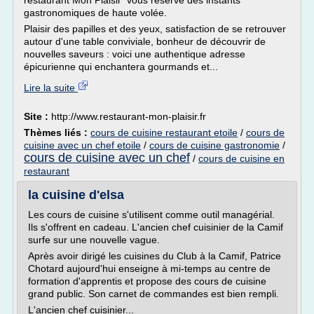
restaurant Mon Plaisir vous réserve des instants
gastronomiques de haute volée.
Plaisir des papilles et des yeux, satisfaction de se retrouver
autour d'une table conviviale, bonheur de découvrir de
nouvelles saveurs : voici une authentique adresse
épicurienne qui enchantera gourmands et...
Lire la suite
Site :
http://www.restaurant-mon-plaisir.fr
Thèmes liés :
cours de cuisine restaurant etoile
/
cours de
cuisine avec un chef etoile
/
cours de cuisine gastronomie
/
cours de cuisine avec un chef
/
cours de cuisine en
restaurant
la cuisine d'elsa
Les cours de cuisine s'utilisent comme outil managérial.
Ils s'offrent en cadeau. L'ancien chef cuisinier de la Camif
surfe sur une nouvelle vague.
Après avoir dirigé les cuisines du Club à la Camif, Patrice
Chotard aujourd'hui enseigne à mi-temps au centre de
formation d'apprentis et propose des cours de cuisine
grand public. Son carnet de commandes est bien rempli.
L'ancien chef cuisinier...