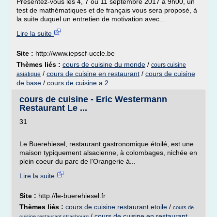
Présentez-vous les 4, 7 ou 11 septembre 2017 à 9h00, un
test de mathématiques et de français vous sera proposé, à
la suite duquel un entretien de motivation avec...
Lire la suite
Site :
http://www.iepscf-uccle.be
Thèmes liés :
cours de cuisine du monde
/
cours cuisine
/
cours de cuisine en restaurant
/
cours de cuisine
asiatique
de base
/
cours de cuisine a 2
cours de cuisine - Eric Westermann
Restaurant Le ...
31
Le Buerehiesel, restaurant gastronomique étoilé, est une
maison typiquement alsacienne, à colombages, nichée en
plein coeur du parc de l'Orangerie à...
Lire la suite
Site :
http://le-buerehiesel.fr
Thèmes liés :
cours de cuisine restaurant etoile
/
cours de
/
cours de cuisine en restaurant
cuisine restaurant strasbourg