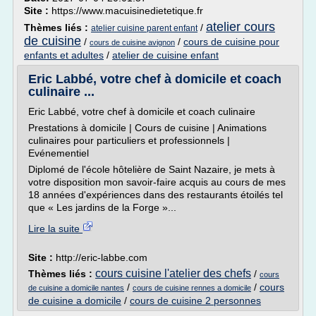
Site :
https://www.macuisinedietetique.fr
atelier cours
Thèmes liés :
/
atelier cuisine parent enfant
de cuisine
/
/
cours de cuisine pour
cours de cuisine avignon
enfants et adultes
/
atelier de cuisine enfant
Eric Labbé, votre chef à domicile et coach
culinaire ...
Eric Labbé, votre chef à domicile et coach culinaire
Prestations à domicile | Cours de cuisine | Animations
culinaires pour particuliers et professionnels |
Evénementiel
Diplomé de l'école hôtelière de Saint Nazaire, je mets à
votre disposition mon savoir-faire acquis au cours de mes
18 années d'expériences dans des restaurants étoilés tel
que « Les jardins de la Forge »...
Lire la suite
Site :
http://eric-labbe.com
cours cuisine l'atelier des chefs
Thèmes liés :
/
cours
/
/
cours
de cuisine a domicile nantes
cours de cuisine rennes a domicile
de cuisine a domicile
/
cours de cuisine 2 personnes