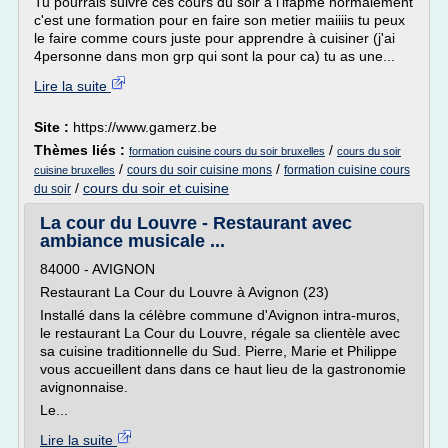
Tu pourrais suivre ces cours du soir a l'ifapme normalement
c'est une formation pour en faire son metier maiiiis tu peux
le faire comme cours juste pour apprendre à cuisiner (j'ai
4personne dans mon grp qui sont la pour ca) tu as une...
Lire la suite
Site :
https://www.gamerz.be
Thèmes liés :
/
formation cuisine cours du soir bruxelles
cours du soir
/
/
cours du soir cuisine mons
formation cuisine cours
cuisine bruxelles
/
cours du soir et cuisine
du soir
La cour du Louvre - Restaurant avec
ambiance musicale ...
84000 - AVIGNON
Restaurant La Cour du Louvre à Avignon (23)
Installé dans la célèbre commune d'Avignon intra-muros,
le restaurant La Cour du Louvre, régale sa clientèle avec
sa cuisine traditionnelle du Sud. Pierre, Marie et Philippe
vous accueillent dans dans ce haut lieu de la gastronomie
avignonnaise.
Le...
Lire la suite