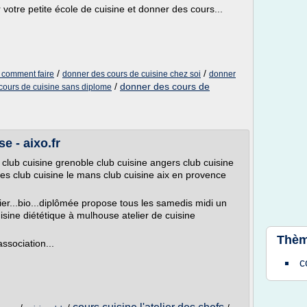
votre petite école de cuisine et donner des cours...
/
/
 comment faire
donner des cours de cuisine chez soi
donner
/
donner des cours de
cours de cuisine sans diplome
e - aixo.fr
n club cuisine grenoble club cuisine angers club cuisine
imes club cuisine le mans club cuisine aix en provence
er...bio...diplômée propose tous les samedis midi un
uisine diététique à mulhouse atelier de cuisine
Thèm
ssociation...
c