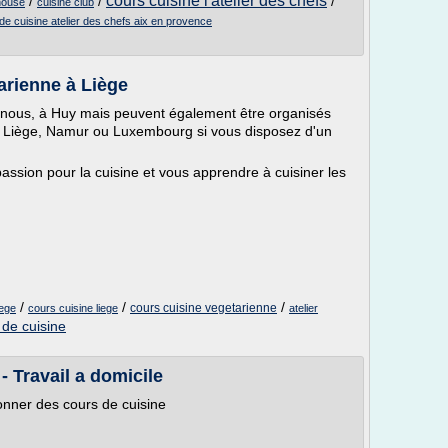
cours cuisine l'atelier des chefs
/
/
/
lhouse
cuisine club
de cuisine atelier des chefs aix en provence
arienne à Liège
 nous, à Huy mais peuvent également être organisés
de Liège, Namur ou Luxembourg si vous disposez d'un
passion pour la cuisine et vous apprendre à cuisiner les
/
/
/
cours cuisine vegetarienne
iege
cours cuisine liege
atelier
de cuisine
 Travail a domicile
Donner des cours de cuisine