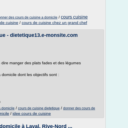
cours cuisine
/
nner des cours de cuisine a domicile
de cuisine
/
cours de cuisine chez un grand chef
que - dietetique13.e-monsite.com
s dire manger des plats fades et des légumes
domicile dont les objectifs sont :
m
/
/
a domicile
cours de cuisine dietetique
donner des cours de
micile
/
idee cours de cuisine
domicile à Laval, Rive-Nord ...