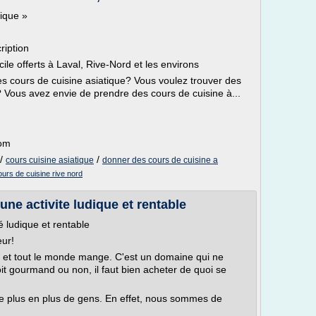
tique »
ription
le offerts à Laval, Rive-Nord et les environs
es cours de cuisine asiatique? Vous voulez trouver des
? Vous avez envie de prendre des cours de cuisine à...
com
/
/
cours cuisine asiatique
donner des cours de cuisine a
ours de cuisine rive nord
une activite ludique et rentable
é ludique et rentable
eur!
es et tout le monde mange. C'est un domaine qui ne
oit gourmand ou non, il faut bien acheter de quoi se
 de plus en plus de gens. En effet, nous sommes de