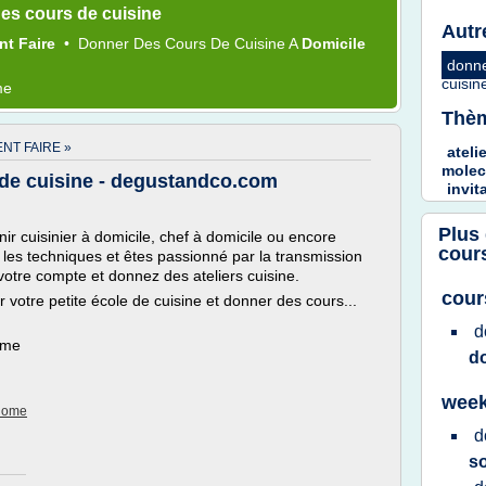
es cours de cuisine
Autr
t Faire
•
Donner
Des
Cours
De
Cuisine
A
Domicile
donn
cuisi
me
Thèm
NT FAIRE »
ateli
molec
de cuisine - degustandco.com
invit
Plus
 cuisinier à domicile, chef à domicile ou encore
cour
 les techniques et êtes passionné par la transmission
votre compte et donnez des ateliers cuisine.
cour
 votre petite école de cuisine et donner des cours...
d
ème
d
week
plome
d
s