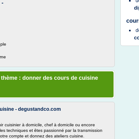
d
 -
d
cour
d
c
mple
ème
e thème : donner des cours de cuisine
uisine - degustandco.com
 cuisinier à domicile, chef à domicile ou encore
les techniques et êtes passionné par la transmission
votre compte et donnez des ateliers cuisine.