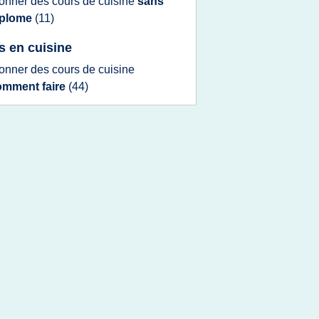
onner
des
cours
de
cuisine
sans
iplome
(11)
s en cuisine
onner
des
cours
de
cuisine
omment faire
(44)