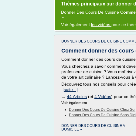
Thèmes principaux sur donner d
Donner
Des
Cours
De
Cuisine
Commen
•
Voir également
les vidéos
pour ce thè
DONNER DES COURS DE CUISINE COMME
Comment donner des cours 
Comment donner des cours de cuisine
Vous cherchez à savoir comment devenir
professeur de cuisine ? Vous maîtrisez
de votre art culinaire ? Lancez-vous à 
Découvrez tous nos conseils pour créer
[suite...]
→
44 Articles
(et
4 Vidéos
) pour ce th
Voir également
:
Donner Des Cours De Cuisine Chez Soi
Donner Des Cours De Cuisine Sans Di
DONNER DES COURS DE CUISINE A
DOMICILE »