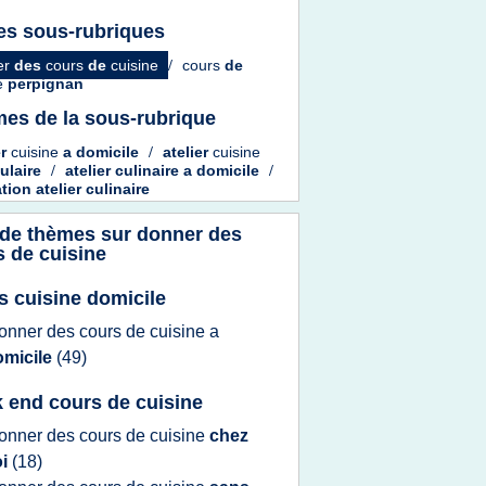
es sous-rubriques
er
des
cours
de
cuisine
/
cours
de
ne
perpignan
es de la sous-rubrique
er
cuisine
a
domicile
/
atelier
cuisine
ulaire
/
atelier culinaire
a
domicile
/
ation atelier culinaire
 de thèmes sur
donner des
s de cuisine
s cuisine domicile
onner
des
cours
de
cuisine
a
omicile
(49)
 end cours de cuisine
onner
des
cours
de
cuisine
chez
oi
(18)