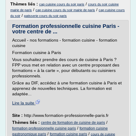
Thèmes liés :
/
cap cuisine cours du soir paris
cours du soir cuisine
/
/
mairie de paris
cap cuisine cours du soir mairie de paris
cap cuisine cours
/
du soir
patisserie cours du soir paris
Formation professionnelle cuisine Paris -
votre centre de ...
Accueil - nos formations - formation cuisine - formation
cuisine
Formation cuisine à Paris
Vous souhaitez prendre des cours de cuisine à Paris ?
FPP vous met en relation avec un centre proposant des
formations « à la carte », pour débutants ou cuisiniers
professionnels.
Grâce au DIF, accédez à une formation cuisine à Paris et
apprenez de nouvelles techniques. La formation est
adaptée...
Lire la suite
Site :
http://www.formation-professionnelle-paris.fr
Thèmes liés :
/
centre de formation de cuisine de paris
/
formation professionnelle cuisine paris
formation cuisine
/
/
gastronomique paris
formation cuisine paris
cours de cuisine