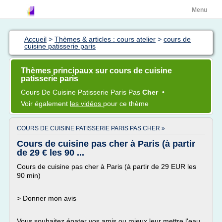
Menu
Accueil
>
Thèmes & articles : cours atelier
>
cours de
cuisine patisserie paris
Thèmes principaux sur cours de cuisine
patisserie paris
Cours
De
Cuisine Patisserie Paris
Pas
Cher
•
Voir également
les vidéos
pour ce thème
COURS DE CUISINE PATISSERIE PARIS PAS CHER »
Cours de cuisine pas cher à Paris (à partir
de 29 € les 90 ...
Cours de cuisine pas cher à Paris (à partir de 29 EUR les
90 min)
> Donner mon avis
Vous souhaitez épater vos amis ou mieux leur mettre l'eau