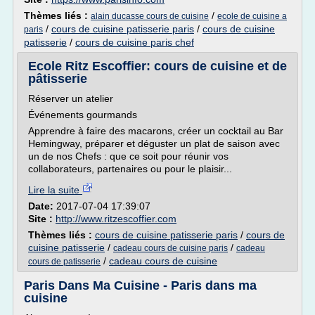
Thèmes liés :
/
alain ducasse cours de cuisine
ecole de cuisine a
/
cours de cuisine patisserie paris
/
cours de cuisine
paris
patisserie
/
cours de cuisine paris chef
Ecole Ritz Escoffier: cours de cuisine et de
pâtisserie
Réserver un atelier
Événements gourmands
Apprendre à faire des macarons, créer un cocktail au Bar
Hemingway, préparer et déguster un plat de saison avec
un de nos Chefs : que ce soit pour réunir vos
collaborateurs, partenaires ou pour le plaisir...
Lire la suite
Date:
2017-07-04 17:39:07
Site :
http://www.ritzescoffier.com
Thèmes liés :
cours de cuisine patisserie paris
/
cours de
cuisine patisserie
/
/
cadeau cours de cuisine paris
cadeau
/
cadeau cours de cuisine
cours de patisserie
Paris Dans Ma Cuisine - Paris dans ma
cuisine