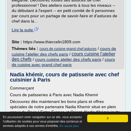
élégante. Découvrez toutes ses astuces de chef
professionnel ! Des ateliers ouverts à tous les niveaux --
du débutant à l'expert -- en petit comité de 6 personnes
par cours pour un partage de savoir-faire et d'astuces de
chef dans la...
Lire la suite
Site :
https://www.thiercelin1809.com
Thèmes liés :
/
cours de
cours de cuisine grand chef astuces
cours cuisine l'atelier
cuisine l'atelier des chefs paris
/
des chefs
/
cours cuisine atelier des chefs paris
/
cours
de cuisine avec grand chef paris
Nadia khémir, cours de patisserie avec chef
cuisinier à Paris
Commerçant
Cours de patisseries à Paris avec Nadia Khemir
Découvrez dès maintenant les bons plans et offres
spéciales de notre partenaire Nadia Khemir situé en plein
coeur de Paris ! Entre France et Orient, Nadia Khémir invite
En poursuivant votre navigation sur ce site, vous acceptez
ses futurs élèves à découvrir des recettes originales, qui
X
l'utilisation de cookies pour vous proposer des contenus et
devraient séduire aussi bien les papilles des parents que
services adaptés à vos centres d'intérêts.
En savoir plus
des enfants ! Pendant les cours dans le...