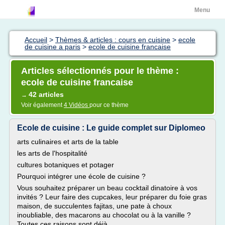
Menu
Accueil
>
Thèmes & articles : cours en cuisine
>
ecole
de cuisine a paris
>
ecole de cuisine francaise
Articles sélectionnés pour le thème :
ecole de cuisine francaise
42 articles
→
Voir également
4 Vidéos
pour ce thème
Ecole de cuisine : Le guide complet sur Diplomeo
arts culinaires et arts de la table
les arts de l'hospitalité
cultures botaniques et potager
Pourquoi intégrer une école de cuisine ?
Vous souhaitez préparer un beau cocktail dinatoire à vos
invités ? Leur faire des cupcakes, leur préparer du foie gras
maison, de succulentes fajitas, une pate à choux
inoubliable, des macarons au chocolat ou à la vanille ?
Toutes ces raisons sont déjà...