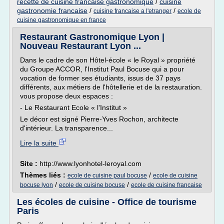
recette de cuisine francaise gastronomique
/
cuisine
gastronomie francaise
/
/
cuisine francaise a l'etranger
ecole de
cuisine gastronomique en france
Restaurant Gastronomique Lyon |
Nouveau Restaurant Lyon ...
Dans le cadre de son Hôtel-école « le Royal » propriété
du Groupe ACCOR, l'Institut Paul Bocuse qui a pour
vocation de former ses étudiants, issus de 37 pays
différents, aux métiers de l'hôtellerie et de la restauration.
vous propose deux espaces :
- Le Restaurant Ecole « l'Institut »
Le décor est signé Pierre-Yves Rochon, architecte
d'intérieur. La transparence...
Lire la suite
Site :
http://www.lyonhotel-leroyal.com
Thèmes liés :
/
ecole de cuisine paul bocuse
ecole de cuisine
/
/
bocuse lyon
ecole de cuisine bocuse
ecole de cuisine francaise
Les écoles de cuisine - Office de tourisme
Paris