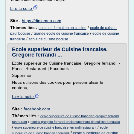
Lire la suite
Site :
https://diplomeo.com
Thèmes liés :
/
ecole de formation en cuisine
ecole de cuisine
/
/
paul bocuse
grande ecole de cuisine francaise
ecole de cuisine
/
francaise
ecole de cuisine bocuse
Ecole superieur de Cuisine francaise.
Gregoire ferrandi ...
Ecole superieur de Cuisine francaise. Gregoire ferrandi. -
Paris - Restaurant | Facebook
Supprimer
Nous utilisons des cookies pour personnaliser le
contenu,...
Lire la suite
Site :
facebook.com
Thèmes liés :
ecole superieure de cuisine francaise gregoire ferrandi
/
restaurant
ecoles gregoire ferrandi ecole superieure de cuisine francaise
/
/
ecole superieure de cuisine francaise ferrandi restaurant
ecole
/
ecole superieure de cuisine
superieure de cuisine francaise ferrandi