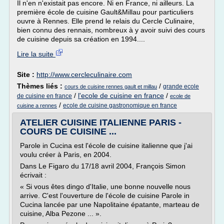
Il n'en n'existait pas encore. Ni en France, ni ailleurs. La
première école de cuisine Gault&Millau pour particuliers
ouvre à Rennes. Elle prend le relais du Cercle Culinaire,
bien connu des rennais, nombreux à y avoir suivi des cours
de cuisine depuis sa création en 1994....
Lire la suite
Site :
http://www.cercleculinaire.com
Thèmes liés :
/
grande ecole
cours de cuisine rennes gault et millau
/
l'ecole de cuisine en france
/
de cuisine en france
ecole de
/
ecole de cuisine gastronomique en france
cuisine a rennes
ATELIER CUISINE ITALIENNE PARIS -
COURS DE CUISINE ...
Parole in Cucina est l'école de cuisine italienne que j'ai
voulu créer à Paris, en 2004.
Dans Le Figaro du 17/18 avril 2004, François Simon
écrivait :
« Si vous êtes dingo d'Italie, une bonne nouvelle nous
arrive. C'est l'ouverture de l'école de cuisine Parole in
Cucina lancée par une Napolitaine épatante, marteau de
cuisine, Alba Pezone ... ».