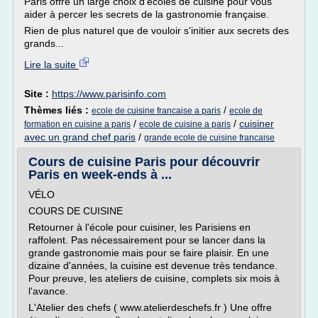
Paris offre un large choix d'écoles de cuisine pour vous
aider à percer les secrets de la gastronomie française.
Rien de plus naturel que de vouloir s'initier aux secrets des
grands...
Lire la suite
Site :
https://www.parisinfo.com
Thèmes liés :
/
ecole de cuisine francaise a paris
ecole de
/
/
cuisiner
formation en cuisine a paris
ecole de cuisine a paris
avec un grand chef paris
/
grande ecole de cuisine francaise
Cours de cuisine Paris pour découvrir
Paris en week-ends à ...
VÉLO
COURS DE CUISINE
Retourner à l'école pour cuisiner, les Parisiens en
raffolent. Pas nécessairement pour se lancer dans la
grande gastronomie mais pour se faire plaisir. En une
dizaine d'années, la cuisine est devenue très tendance.
Pour preuve, les ateliers de cuisine, complets six mois à
l'avance.
L'Atelier des chefs ( www.atelierdeschefs.fr ) Une offre