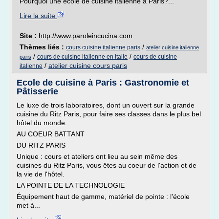
Pourquoi une école de cuisine italienne à Paris?...
Lire la suite
Site :
http://www.paroleincucina.com
Thèmes liés :
/
cours cuisine italienne paris
atelier cuisine italienne
/
/
cours de cuisine italienne en italie
cours de cuisine
paris
/
atelier cuisine cours paris
italienne
Ecole de cuisine à Paris : Gastronomie et
Pâtisserie
Le luxe de trois laboratoires, dont un ouvert sur la grande
cuisine du Ritz Paris, pour faire ses classes dans le plus bel
hôtel du monde.
AU COEUR BATTANT
DU RITZ PARIS
Unique : cours et ateliers ont lieu au sein même des
cuisines du Ritz Paris, vous êtes au coeur de l'action et de
la vie de l'hôtel.
LA POINTE DE LA TECHNOLOGIE
Équipement haut de gamme, matériel de pointe : l'école
met à...