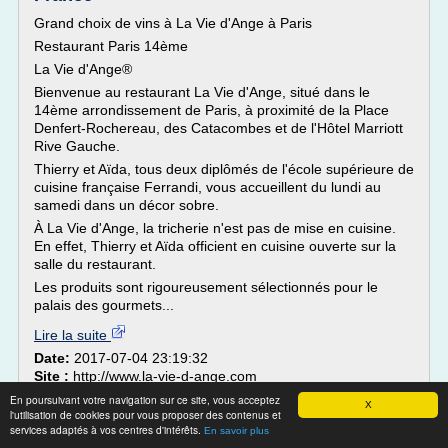
Grand choix de vins à La Vie d'Ange à Paris
Restaurant Paris 14ème
La Vie d'Ange®
Bienvenue au restaurant La Vie d'Ange, situé dans le
14ème arrondissement de Paris, à proximité de la Place
Denfert-Rochereau, des Catacombes et de l'Hôtel Marriott
Rive Gauche.
Thierry et Aïda, tous deux diplômés de l'école supérieure de
cuisine française Ferrandi, vous accueillent du lundi au
samedi dans un décor sobre.
À La Vie d'Ange, la tricherie n'est pas de mise en cuisine.
En effet, Thierry et Aïda officient en cuisine ouverte sur la
salle du restaurant.
Les produits sont rigoureusement sélectionnés pour le
palais des gourmets...
Lire la suite
Date:
2017-07-04 23:19:32
Site :
http://www.la-vie-d-ange.com
Thèmes liés :
/
En poursuivant votre navigation sur ce site, vous acceptez
ecole superieure de cuisine francaise ferrandi restaurant
X
l'utilisation de cookies pour vous proposer des contenus et
/
ecole superieure de
ecole superieure de cuisine francaise ferrandi
services adaptés à vos centres d'intérêts.
En savoir plus
/
/
cuisine francaise paris
ecole superieure de la cuisine francaise