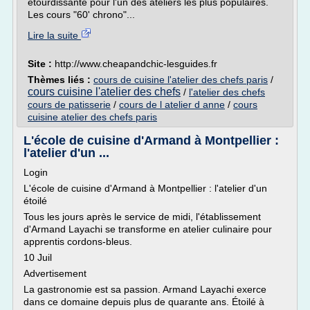
étourdissante pour l'un des ateliers les plus populaires.
Les cours "60' chrono"...
Lire la suite
Site :
http://www.cheapandchic-lesguides.fr
Thèmes liés :
cours de cuisine l'atelier des chefs paris
/
cours cuisine l'atelier des chefs
/
l'atelier des chefs
cours de patisserie
/
cours de l atelier d anne
/
cours
cuisine atelier des chefs paris
L'école de cuisine d'Armand à Montpellier :
l'atelier d'un ...
Login
L'école de cuisine d'Armand à Montpellier : l'atelier d'un
étoilé
Tous les jours après le service de midi, l'établissement
d'Armand Layachi se transforme en atelier culinaire pour
apprentis cordons-bleus.
10 Juil
Advertisement
La gastronomie est sa passion. Armand Layachi exerce
dans ce domaine depuis plus de quarante ans. Étoilé à