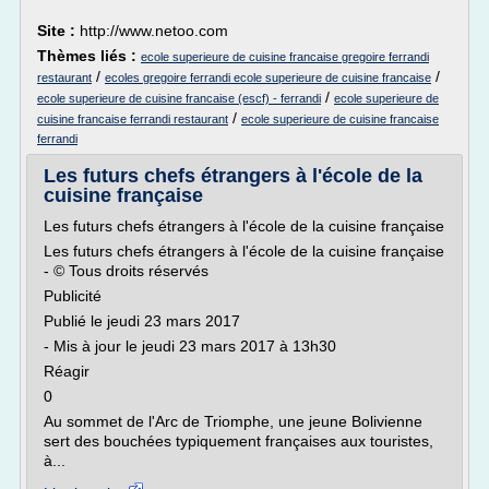
Site :
http://www.netoo.com
Thèmes liés :
ecole superieure de cuisine francaise gregoire ferrandi
/
/
restaurant
ecoles gregoire ferrandi ecole superieure de cuisine francaise
/
ecole superieure de cuisine francaise (escf) - ferrandi
ecole superieure de
/
cuisine francaise ferrandi restaurant
ecole superieure de cuisine francaise
ferrandi
Les futurs chefs étrangers à l'école de la
cuisine française
Les futurs chefs étrangers à l'école de la cuisine française
Les futurs chefs étrangers à l'école de la cuisine française
- © Tous droits réservés
Publicité
Publié le jeudi 23 mars 2017
- Mis à jour le jeudi 23 mars 2017 à 13h30
Réagir
0
Au sommet de l'Arc de Triomphe, une jeune Bolivienne
sert des bouchées typiquement françaises aux touristes,
à...